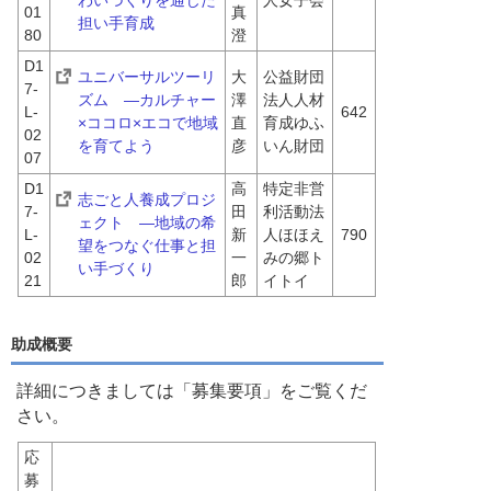
わいづくりを通じた
人女子会
01
真
担い手育成
80
澄
D1
ユニバーサルツーリ
大
公益財団
7-
ズム　―カルチャー
澤 
法人人材
L-
642
×ココロ×エコで地域
直
育成ゆふ
02
を育てよう
彦
いん財団
07
D1
高
特定非営
志ごと人養成プロジ
7-
田 
利活動法
ェクト　―地域の希
L-
新
人ほほえ
790
望をつなぐ仕事と担
02
一
みの郷ト
い手づくり
21
郎
イトイ
助成概要
詳細につきましては「募集要項」をご覧くだ
さい。
応
募