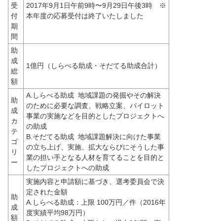
受
2017年9月1日午前9時〜9月29日午後3時　※
付
本年度の応募受付は終了いたしました
期
間
助
成
1億円（しらべる助成・そだてる助成合計）
総
額
A.しらべる助成  地域課題の発掘やその解決
助
のために必要な調査、戦略立案、パイロット
成
事業の実施などを目的としたプロジェクトへ
カ
の助成
テ
B.そだてる助成  地域課題解決に向けた事業
ゴ
の立ち上げ、実施、拡大ならびにそうした事
リ
業の担い手となる人材を育てることを目的と
ー
したプロジェクトへの助成
実施内容と申請額に基づき、選考委員会で決
定された金額
助
A.しらべる助成：上限 100万円／件（2016年
成
度実績平均98万円）
額