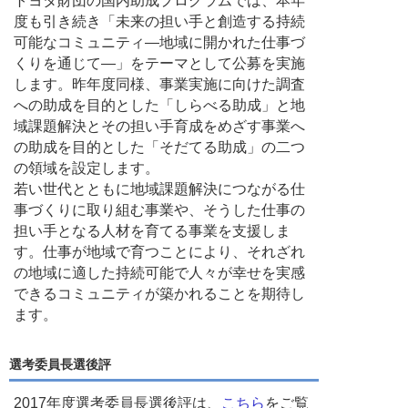
トヨタ財団の国内助成プログラムでは、本年
度も引き続き「未来の担い手と創造する持続
可能なコミュニティ―地域に開かれた仕事づ
くりを通じて―」をテーマとして公募を実施
します。昨年度同様、事業実施に向けた調査
への助成を目的とした「しらべる助成」と地
域課題解決とその担い手育成をめざす事業へ
の助成を目的とした「そだてる助成」の二つ
の領域を設定します。
若い世代とともに地域課題解決につながる仕
事づくりに取り組む事業や、そうした仕事の
担い手となる人材を育てる事業を支援しま
す。仕事が地域で育つことにより、それざれ
の地域に適した持続可能で人々が幸せを実感
できるコミュニティが築かれることを期待し
ます。
選考委員長選後評
2017年度選考委員長選後評は、
こちら
をご覧