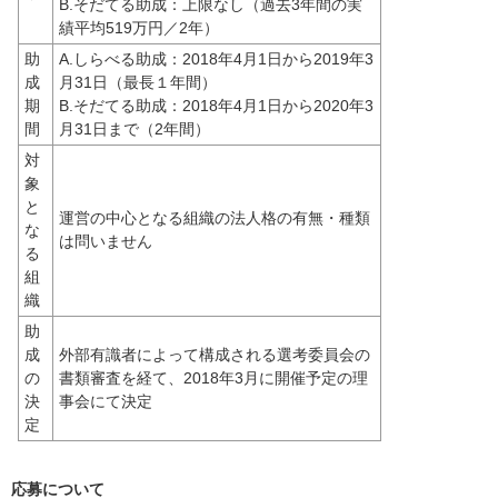
B.そだてる助成：上限なし（過去3年間の実
績平均519万円／2年）
助
A.しらべる助成：2018年4月1日から2019年3
成
月31日（最長１年間）
期
B.そだてる助成：2018年4月1日から2020年3
間
月31日まで（2年間）
対
象
と
運営の中心となる組織の法人格の有無・種類
な
は問いません
る
組
織
助
成
外部有識者によって構成される選考委員会の
の
書類審査を経て、2018年3月に開催予定の理
決
事会にて決定
定
応募について