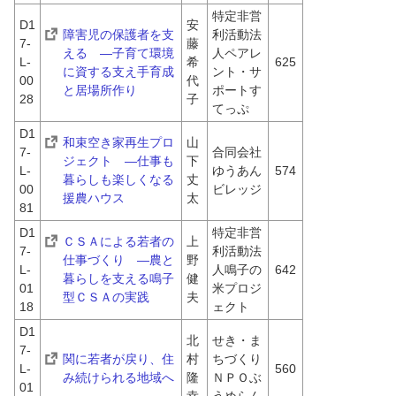
特定非営
D1
安
障害児の保護者を支
利活動法
7-
藤 
える　―子育て環境
人ペアレ
L-
希
625
に資する支え手育成
ント・サ
00
代
と居場所作り
ポートす
28
子
てっぷ
D1
和束空き家再生プロ
山
7-
合同会社
ジェクト　―仕事も
下 
L-
ゆうあん
574
暮らしも楽しくなる
丈
00
ビレッジ
援農ハウス
太
81
D1
特定非営
ＣＳＡによる若者の
上
7-
利活動法
仕事づくり　―農と
野 
L-
人鳴子の
642
暮らしを支える鳴子
健
01
米プロジ
型ＣＳＡの実践
夫
18
ェクト
D1
北
せき・ま
7-
関に若者が戻り、住
村 
ちづくり
L-
560
み続けられる地域へ
隆
ＮＰＯぶ
01