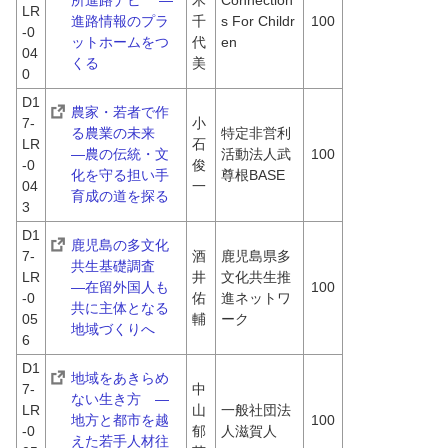
所進路ナビ 　―
木 
Connection
LR
進路情報のプラ
千
s For Childr
100
-0
ットホームをつ
代
en
04
くる
美
0
D1
農家・若者で作
7-
小
る農業の未来　
特定非営利
LR
石 
―農の伝統・文
活動法人武
100
-0
俊
化を守る担い手
尊根BASE
04
一
育成の道を探る
3
D1
鹿児島の多文化
7-
酒
鹿児島県多
共生基礎調査　
LR
井 
文化共生推
―在留外国人も
100
-0
佑
進ネットワ
共に主体となる
05
輔
ーク
地域づくりへ
6
D1
地域をあきらめ
7-
中
ない生き方　―
LR
山 
一般社団法
地方と都市を越
100
-0
郁
人滋賀人
えた若手人材往