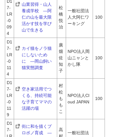
D1
山業習得・山人
7-
松
養成学校　―阿
一般社団法
LR
橋 
仁の山を最大限
人大阿仁ワ
100
-0
悦
活かす技を学び
ーキング
09
治
山で生きる
4
D1
廣
7-
カイ猫をノラ猫
畑 
NPO法人岡
LR
にしないため
佐
山ニャンと
100
-0
に　―岡山飼い
知
かし隊
11
猫実態調査
子
4
D1
村
7-
空き家活用でつ
松 
LR
くる、持続可能
NPO法人Cl
も
100
-0
な子育てママの
oud JAPAN
も
11
活躍の場
こ
9
D1
街に和を描くプ
7-
高
ロボノ育成　―
一般社団法
LR
村 