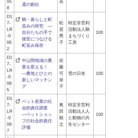
05
英
還の創出
8
D1
鞆・暮らしと町
7-
松
特定非営利
並みの研究　―
LR
居 
活動法人鞆
自分たちの手で
100
-0
秀
まちづくり
後世につなげる
06
子
工房
町並み保存
2
D1
中山間地域の農
佐
7-
業を変える！　
藤 
LR
―農地とひとの
可
雪の日舎
100
-0
新しいマッチン
奈
08
グ
子
5
D1
ペット産業の社
7-
奥
特定非営利
会的責任調査 　
LR
田 
活動法人人
―ペットショッ
100
-0
順
と動物の共
プの社会的責任
08
之
生センター
評価
7