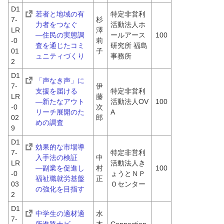
D1
若者と地域の有
特定非営利
7-
杉
力者をつなぐ　
活動法人ホ
LR
澤 
―住民の実態調
ールアース
100
-0
莉
査を通じたコミ
研究所 福島
01
子
ュニティづくり
事務所
2
D1
「声なき声」に
7-
伊
支援を届ける　
特定非営利
LR
藤 
―新たなアウト
活動法人OV
100
-0
次
リーチ展開のた
A
02
郎
めの調査
9
D1
効果的な市場導
7-
特定非営利
入手法の検証　
中
LR
活動法人き
―副業を促進し
村 
100
-0
ょうとＮＰ
福祉職就労基盤
正
03
Ｏセンター
の強化を目指す
2
D1
中学生の適材適
水
7-