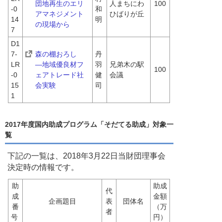
団地再生のエリ
人まちにわ
100
-0
和
アマネジメント
ひばりが丘
14
明
の現場から
7
D1
7-
森の棚おろし　
丹
LR
―地域優良材フ
羽 
兄弟木の駅
100
-0
ェアトレード社
健
会議
15
会実験
司
1
2017年度国内助成プログラム「そだてる助成」対象一
覧
下記の一覧は、2018年3月22日当財団理事会
決定時の情報です。
助
助成
代
成
金額
企画題目
表
団体名
番
（万
者
号 
円）