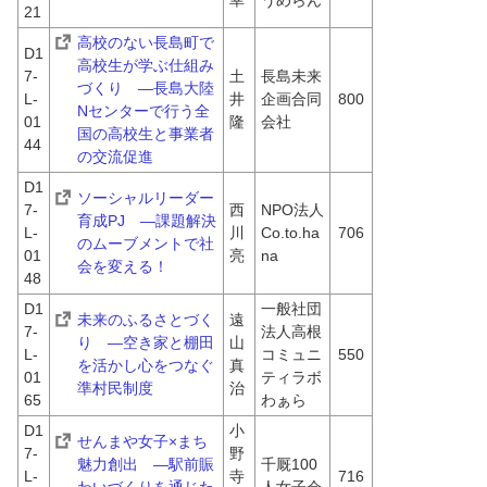
幸
うめらん
21
高校のない長島町で
D1
高校生が学ぶ仕組み
7-
土
長島未来
づくり　―長島大陸
L-
井 
企画合同
800
Nセンターで行う全
01
隆
会社
国の高校生と事業者
44
の交流促進
D1
ソーシャルリーダー
7-
西
NPO法人
育成PJ　―課題解決
L-
川 
Co.to.ha
706
のムーブメントで社
01
亮
na
会を変える！
48
D1
一般社団
未来のふるさとづく
遠
7-
法人高根
り　―空き家と棚田
山 
L-
コミュニ
550
を活かし心をつなぐ
真
01
ティラボ
準村民制度
治
65
わぁら
D1
小
せんまや女子×まち
7-
野
魅力創出　―駅前賑
千厩100
L-
寺 
716