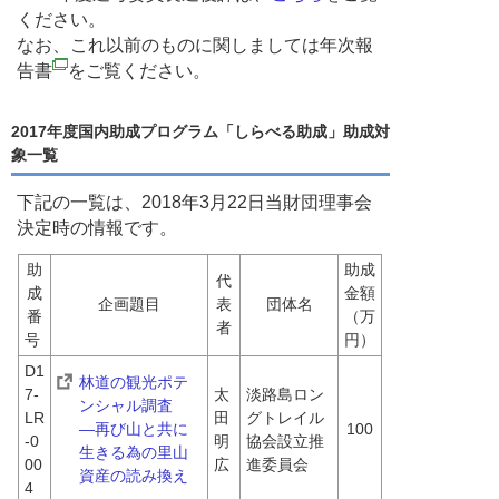
ください。
なお、これ以前のものに関しましては年次報
告書
をご覧ください。
2017年度国内助成プログラム「しらべる助成」助成対
象一覧
下記の一覧は、2018年3月22日当財団理事会
決定時の情報です。
助
助成
代
成
金額
企画題目
表
団体名
番
（万
者
号 
円）
D1
林道の観光ポテ
7-
太
淡路島ロン
ンシャル調査　
LR
田 
グトレイル
―再び山と共に
100
-0
明
協会設立推
生きる為の里山
00
広
進委員会
資産の読み換え
4