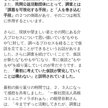
また、
民間公益活動団体にとって、調査とは
「課題を可視化する手段」と「人を巻き込む
手段」
の２つの側面があり、その二つは相互
に作用するといいます。
さらに、現状や望ましい姿とその間にある介
入プロセスについて思い描いている“もやも
や”に対して、調べるプロセスを経ることで仮
説を立てることができるというお話がありま
した。さらに調査を続けていくことで、仮説
が新たな“もやもや”になり、常に仮説と”もや
もや”を繰り返していくのが常だそうです。ま
た、
「最初に考えていた仮説が変化していく
ことは構わない」と説明されていました。
最初の振り返りの時間では、２、３人になっ
て感想を共有しました。「一般社団法人高根
コミュニティラボわぁら」の能登谷創さん
は、「今までずっと活動してきたが、調査は