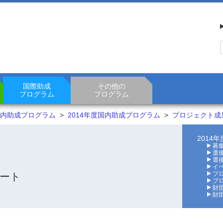
国際助成
その他の
プログラム
プログラム
内助成プログラム
>
2014年度国内助成プログラム
>
プロジェクト成
2014
募
選後
選後
イ
プ
ート
プ
財
財