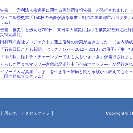
報告書「非営利法人格選択に関する実態調査報告書」が発行されました
ビジュアル歴史本「150枚の画像が語る幕末・明治の国際都市ハコダテ
グラム）
報告書「被災牛と歩んだ700日 東日本大震災における被災家畜対応記
震災特定課題）
「田村蕪式会社プロジェクト」蕪主優待の野菜が届きました！（国内助
『石巻日日こども新聞』バックナンバー2012－2013」の冊子が刊行
「『木の駅』軽トラ・チェーンソーで山も人もいきいき」が発行されま
「くらしき歴まちマップ―倉敷の歴史的中心市街地マップ―」が発行さ
エピソード＆写真集「いま、を生きる〜難病と闘う家族から教えてもら
た（国内助成プログラム）
所在地・アクセスマップ
Copyright © T