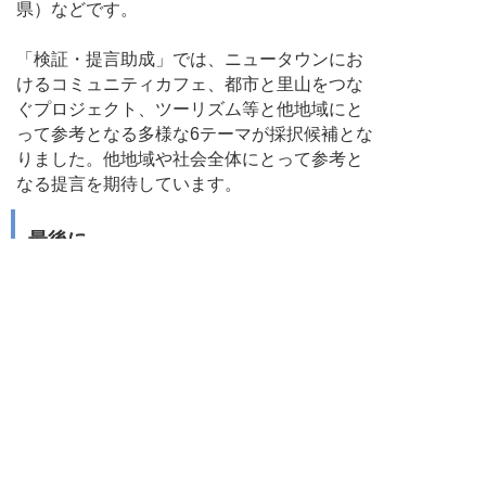
県）などです。
「検証・提言助成」では、ニュータウンにお
けるコミュニティカフェ、都市と里山をつな
ぐプロジェクト、ツーリズム等と他地域にと
って参考となる多様な6テーマが採択候補とな
りました。他地域や社会全体にとって参考と
なる提言を期待しています。
最後に
以上、選考の経過と主な論点、そして助成対
象となったプロジェクトの特徴について述べ
ました。採択されたプロジェクトについて
は，申請書に書かれた活動のイメージや企画
内容がこれからどのように具体的に展開して
いくのか、大変楽しみです。今回残念ながら
採択に至らなかったプロジェクトについて
は、本プログラムの趣旨からは、企画として