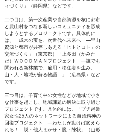
ィづくり」（静岡県）などです。
二つ目は、第一次産業や自然資源を核に都市
と農山村をつなぎ新しいコミュニティを形成
しようとするプロジェクトです。具体的に
は、「成木の宝を、次世代へ未来へ ―里山
資源と都市が共存しあえる「ヒトとコト」の
交流づくり」（東京都）「上多田（かみた
だ）ＷＯＯＤＭＡＮプロジェクト ―誰でも
関われる新林業で、雇用・移住者を生み、
山・人・地域が蘇る物語―」（広島県）など
です。
三つ目は、子育て中の女性などが地域で小さ
な仕事を起こし、地域課題の解決に取り組む
プロジェクトです。具体的には、「プチ起業
家女性25人のネットワークによる自治精神の
回復プロジェクト ―わたしが動けば変えら
れる！ 脱・他人まかせ・脱・陳状」（山形