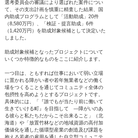
選考委員会の審議により選ばれた案件につい
て、その支出計画を慎重に精査した結果、国
内助成プログラムとして「活動助成」20件
（8,580万円）、「検証・提言助成」6件
（1,420万円）を助成対象候補として決定いた
しました。
助成対象候補となったプロジェクトについて
いくつか特徴的なものをここに紹介します。
一つ目は、ともすれば仕事において弱い立場
に置かれる障がい者や若年無業者などの働く
場をつくることを通じてコミュニティ全体の
包摂性を高めようとするプロジェクトです。
具体的には、「『誰でもが当たり前に働いて
生きていける町』を目指して ―障がいのあ
る彼らと私たちだからこそ出来ること」（北
海道）や「放置竹林などの地域資源の高付加
価値化を通した循環型産業の創造及び課題を
抱える若者の雇用を通した自立型コミュニテ