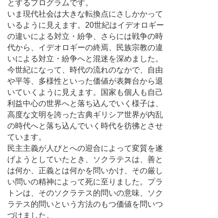
とするプログラムです。
いま現代社会は大きな転換点にさしかかって
いるように見えます。20世紀はイデオロギー
の違いによる対立・紛争、さらには戦争の時
代から、イデオロギーの終焉、民族宗教の違
いによる対立・紛争へと混迷を深めました。
今世紀になって、時代の流れのなかで、自由
や平等、多様性といった価値が表舞台から退
いていくように見えます。国家も個人も自己
利益中心の世界へと落ち込んでいく様子は、
高度な文明を誇った古典ギリシア世界が内乱
の時代へと落ち込んでいく時代を彷彿とさせ
ています。
民主主義が人びとへの迎合によって変質を遂
げようとしていたとき、ソクラテスは、善と
は何か、正義とは何かを問いかけ、その厳し
い問いの精神によって死に至りました。プラ
トンは、そのソクラテス的問いの意味、ソク
ラテス的問いという方法のもつ価値を問いつ
づけました。