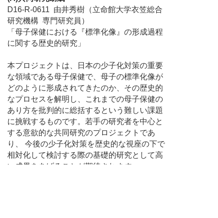
D16-R-0611 由井秀樹（立命館大学衣笠総合
研究機構 専門研究員）
「母子保健における『標準化像』の形成過程
に関する歴史的研究」
本プロジェクトは、日本の少子化対策の重要
な領域である母子保健で、母子の標準化像が
どのように形成されてきたのか、その歴史的
なプロセスを解明し、これまでの母子保健の
あり方を批判的に総括するという難しい課題
に挑戦するものです。若手の研究者を中心と
する意欲的な共同研究のプロジェクトであ
り、 今後の少子化対策を歴史的な視座の下で
相対化して検討する際の基礎的研究として高
い成果をあげることが期待されます。
(B)個人研究助成
D16-R-0692 土屋一彬（東京大学大学院農学
生命科学研究科 助教）
「なぜありふれた自然環境を守るのか？『関