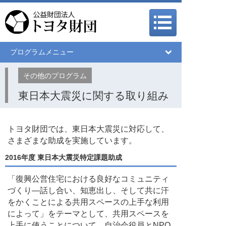
メインメニュー
メインメニュー
プログラムメニュー
その他のプログラム
東日本大震災に関する取り組み
トヨタ財団では、東日本大震災に対応して、
さまざまな助成を実施しています。
2016年度 東日本大震災特定課題助成
「復興公営住宅における良好なコミュニティ
づくり―話し合い、知恵出し、そして共に汗
をかくことによる共用スペースの上手な利用
によって」をテーマとして、共用スペースを
上手に使うことについて、自治会役員とNPO