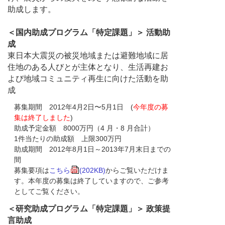
助成します。
＜国内助成プログラム「特定課題」＞ 活動助
成
東日本大震災の被災地域または避難地域に居
住地のある人びとが主体となり、生活再建お
よび地域コミュニティ再生に向けた活動を助
成
募集期間 2012年4月2日〜5月1日 (
今年度の募
集は終了しました
)
助成予定金額 8000万円（4 月・8 月合計）
1件当たりの助成額 上限300万円
助成期間 2012年8月1日～2013年7月末日までの
間
募集要項は
こちら
(202KB)
からご覧いただけま
す。本年度の募集は終了していますので、ご参考
としてご覧ください。
＜研究助成プログラム「特定課題」＞ 政策提
言助成