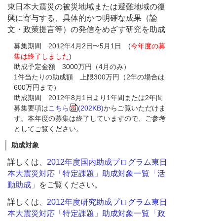
東日本大震災の被災地域または避難地域の復
興に寄与する、具体的かつ明確な成果（論
文・政策提言等）の発信をめざす研究を助成
募集期間 2012年4月2日〜5月1日 (
今年度の募
集は終了しました
)
助成予定金額 3000万円（4月のみ）
1件当たりの助成額 上限300万円（2年の場合は
600万円まで）
助成期間 2012年8月1日より1年間または2年間
募集要項は
こちら
(202KB)
からご覧いただけま
す。本年度の募集は終了していますので、ご参考
としてご覧ください。
助成対象
詳しくは、
2012年度国内助成プログラム東日
本大震災対応「特定課題」助成対象一覧「活
動助成」
をご覧ください。
詳しくは、
2012年度研究助成プログラム東日
本大震災対応「特定課題」助成対象一覧「政