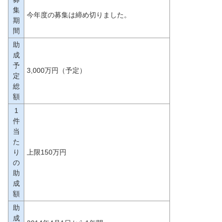
集
今年度の募集は締め切りました。
期
間
助
成
予
3,000万円（予定）
定
総
額
1
件
当
た
り
上限150万円
の
助
成
額
助
成