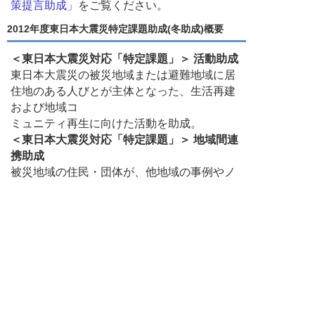
策提言助成」
をご覧ください。
2012年度東日本大震災特定課題助成(冬助成)概要
＜東日本大震災対応「特定課題」＞ 活動助成
東日本大震災の被災地域または避難地域に居
住地のある人びとが主体となった、生活再建
および地域コ
ミュニティ再生に向けた活動を助成。
＜東日本大震災対応「特定課題」＞ 地域間連
携助成
被災地域の住民・団体が、他地域の事例やノ
ウハウを活かし、被災地域の課題解決に取り
組むことを目的とし
た助成プログラム。住民同士の連携により、
地域間の持続的なつながりや、協力関係を創
出するとともに、活動
成果の社会的波及効果が期待される取り組み
を助成。
募集期間 2012年8月1日〜9月12日 (
今年度の募