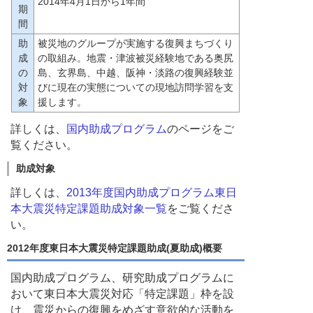
2014年4月1日から1年間
期
間
助
被災地のグループが実施する復興まちづくり
成
の取組み。地震・津波被災経験地である奥尻
の
島、玄界島、中越、阪神・淡路の復興経験並
対
びに現在の実態についての現地訪問学習を支
象
援します。
詳しくは、
国内助成プログラム
のページをご
覧ください。
助成対象
詳しくは、
2013年度国内助成プログラム東日
本大震災特定課題助成対象一覧
をご覧くださ
い。
2012年度東日本大震災特定課題助成(夏助成)概要
国内助成プログラム、研究助成プログラムに
おいて東日本大震災対応「特定課題」枠を設
け、震災からの復興をめざす意欲的な活動を