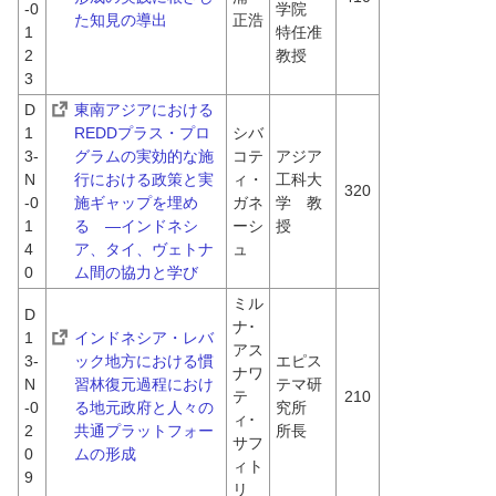
-0
学院　
た知見の導出
正浩
1
特任准
2
教授
3
D
東南アジアにおける
1
REDDプラス・プロ
シバ
3-
グラムの実効的な施
コテ
アジア
N
行における政策と実
ィ・
工科大
320
-0
施ギャップを埋め
ガネ
学　教
1
る　―インドネシ
ーシ
授
4
ア、タイ、ヴェトナ
ュ
0
ム間の協力と学び
ミル
D
ナ･
1
インドネシア・レバ
アス
3-
ック地方における慣
エピス
ナワ
N
習林復元過程におけ
テマ研
テ
210
-0
る地元政府と人々の
究所　
ィ･
2
共通プラットフォー
所長
サフ
0
ムの形成
ィト
9
リ