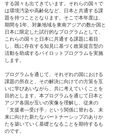
する国々も出てきています。それらの国々で
は環境汚染や高齢化など、日本と共通する課
題を持つこととなります。そこで本年度は、
期間を1年、対象地域を東南アジアの数か国と
日本に限定した試行的なプログラムとして、
これらの国々と日本に共通する課題に着目
し、既に存在する知見に基づく政策提言型の
活動を助成するパイロットプログラムを実施
します。
プログラムを通じて、それぞれの国における
課題の所在と、その解決に向けての方策を互
いに学びあいながら、共に考えていくことを
目的とします。本プログラムを通じて日本と
アジア各国が互いの実像を理解し、従来の
「支援者―受け手」という関係に替わる、未
来に向けた新たなパートナーシップのありか
たを築いていく基礎となることを期待するも
のです。