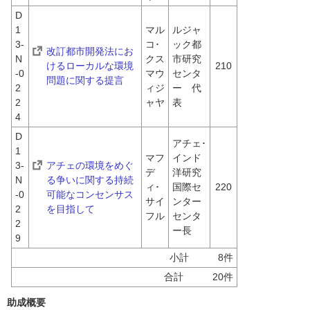
D
1
マル
ルジャ
3-
コ･
ック都
改訂都市開発法にお
N
クス
市研究
けるローカルな環境
210
-0
マウ
センタ
問題に関する提言
2
ィジ
ー　代
2
ャヤ
表
4
D
アチェ･
1
マフ
インド
3-
アチェの環境をめぐ
デ
洋研究
N
る争いに関する持続
ィ･
国際セ
220
-0
可能なコンセンサス
サイ
ンター 
2
を目指して
フル
センタ
2
ー長
9
小計　　　8件
合計　　　20件
助成概要