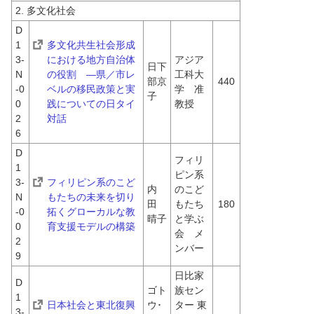
2. 多文化社会
D
1
多文化共生社会形成
3-
における地方自治体
アジア
日下
N
の役割　―県／市レ
工科大
部京
440
-0
ベルの移民政策と実
学　准
子
0
践についての日タイ
教授
2
対話
6
D
フィリ
1
ピン系
3-
フィリピン系のこど
内
のこど
N
もたちの未来を切り
田　
もたち
180
-0
拓くグローカルな教
晴子
と学ぶ
0
育支援モデルの構築
会　メ
2
ンバー
9
日比家
D
ゴト
族セン
1
日本社会と東北復興
ウ･
ター 東
3-