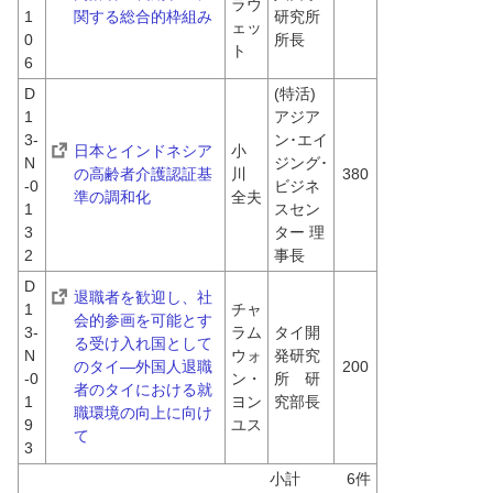
ラウ
1
関する総合的枠組み
研究所 
ェッ
0
所長
ト
6
D
(特活)
1
アジア
3-
ン･エイ
日本とインドネシア
小
N
ジング･
の高齢者介護認証基
川　
380
-0
ビジネ
準の調和化
全夫
1
スセン
3
ター 理
2
事長
D
退職者を歓迎し、社
1
チャ
会的参画を可能とす
3-
ラム
タイ開
る受け入れ国として
N
ウォ
発研究
のタイ―外国人退職
200
-0
ン・
所　研
者のタイにおける就
1
ヨン
究部長
職環境の向上に向け
9
ユス
て
3
小計　　　6件