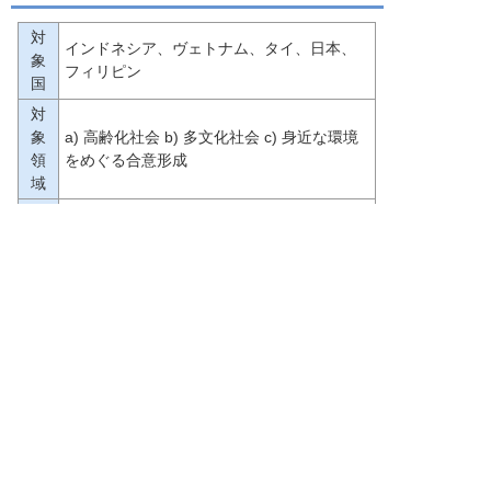
対
インドネシア、ヴェトナム、タイ、日本、
象
フィリピン
国
対
象
a) 高齢化社会 b) 多文化社会 c) 身近な環境
領
をめぐる合意形成
域
助
成
1年間（2013年11月―2014年10月）
期
間
求
め
既存の知見（研究・実践等）に基づく政策
ら
提言の作成と関係者への普及　（新しい研
れ
究や実践活動は助成対象となりませんの
る
で、ご注意ください）
成
果
応