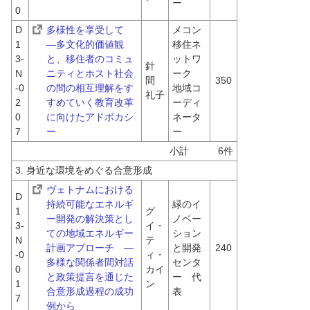
ー
0
D
多様性を享受して　
メコン
1
―多文化的価値観
移住ネ
3-
と、移住者のコミュ
ットワ
針
N
ニティとホスト社会
ーク　
間　
350
-0
の間の相互理解をす
地域コ
礼子
2
すめていく教育改革
ーディ
0
に向けたアドボカシ
ネータ
7
ー
ー
小計　　　6件
3. 身近な環境をめぐる合意形成
ヴェトナムにおける
D
持続可能なエネルギ
緑のイ
1
グ
ー開発の解決策とし
ノベー
3-
イ・
ての地域エネルギー
ション
N
テ
計画アプローチ　―
と開発
240
-0
ィ・
多様な関係者間対話
センタ
0
カイ
と政策提言を通じた
ー　代
1
ン
合意形成過程の成功
表
7
例から