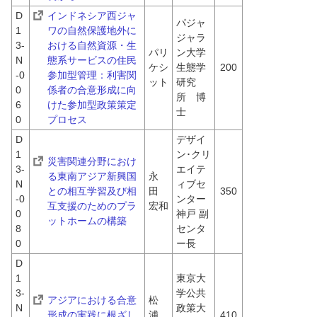
D
インドネシア西ジャ
パジャ
1
ワの自然保護地外に
ジャラ
3-
おける自然資源・生
パリ
ン大学
N
態系サービスの住民
ケシ
生態学
200
-0
参加型管理：利害関
ット
研究
0
係者の合意形成に向
所　博
6
けた参加型政策策定
士
0
プロセス
D
デザイ
1
ン･クリ
災害関連分野におけ
3-
エイテ
る東南アジア新興国
永
N
ィブセ
との相互学習及び相
田　
350
-0
ンター
互支援のためのプラ
宏和
0
神戸 副
ットホームの構築
8
センタ
0
ー長
D
1
東京大
3-
学公共
アジアにおける合意
松
N
政策大
形成の実践に根ざし
浦　
410