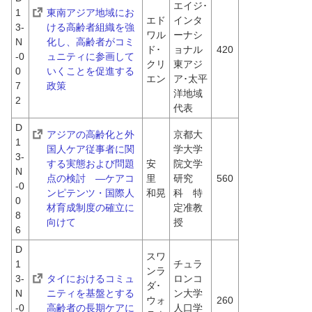
エイジ･
1
東南アジア地域にお
エド
インタ
3-
ける高齢者組織を強
ワル
ーナシ
N
化し、高齢者がコミ
ド･
ョナル 
420
-0
ュニティに参画して
クリ
東アジ
0
いくことを促進する
エン
ア･太平
7
政策
洋地域
2
代表
D
アジアの高齢化と外
京都大
1
国人ケア従事者に関
学大学
3-
する実態および問題
安
院文学
N
点の検討　―ケアコ
里　
研究
560
-0
ンピテンツ・国際人
和晃
科　特
0
材育成制度の確立に
定准教
8
向けて
授
6
D
スワ
1
チュラ
ンラ
3-
タイにおけるコミュ
ロンコ
ダ･
N
ニティを基盤とする
ン大学
ウォ
260
-0
高齢者の長期ケアに
人口学