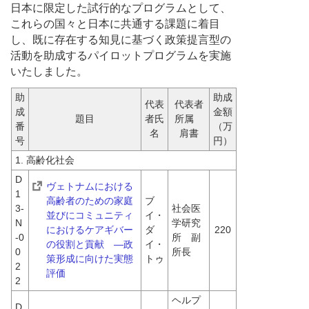
日本に限定した試行的なプログラムとして、
これらの国々と日本に共通する課題に着目
し、既に存在する知見に基づく政策提言型の
活動を助成するパイロットプログラムを実施
いたしました。
助
助成
代表
代表者
成
金額
題目
者氏
所属　
番
（万
名
肩書
号
円）
1. 高齢化社会
D
ヴェトナムにおける
1
高齢者のための家庭
ブ
3-
社会医
並びにコミュニティ
イ・
N
学研究
におけるケアギバー
ダ
220
-0
所　副
の役割と貢献　―政
イ・
0
所長
策形成に向けた実態
トゥ
2
評価
2
ヘルプ
D