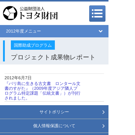
メインメニュー
メインメニュー
2012年度メニュー
国際助成プログラム
プロジェクト成果物レポート
2012年6月7日
『バリ島に生きる古文書 ロンタール文
書のすがた』（2009年度アジア隣人プ
ログラム特定課題「伝統文書」）が刊行
されました。
サイトポリシー
個人情報保護について