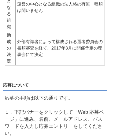
と
運営の中心となる組織の法人格の有無・種類
な
は問いません
る
組
織
助
成
外部有識者によって構成される選考委員会の
の
書類審査を経て、2017年3月に開催予定の理
決
事会にて決定
定
応募について
応募の手順は以下の通りです。
１．下記バナーをクリックして「Web 応募ペ
ージ」に進み、名前、メールアドレス、パス
ワードを入力し応募エントリーをしてくださ
い。