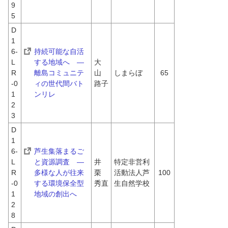
9
5
D
1
6-
持続可能な自活
L
する地域へ　―
大
R
離島コミュニテ
山　
しまらぼ
65
-0
ィの世代間バト
路子
1
ンリレ
2
3
D
1
6-
芦生集落まるご
L
と資源調査　―
井
特定非営利
R
多様な人が往来
栗　
活動法人芦
100
-0
する環境保全型
秀直
生自然学校
1
地域の創出へ
2
8