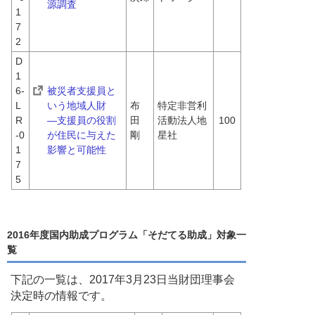
源調査
1
7
2
D
1
6-
被災者支援員と
L
いう地域人財　
布
特定非営利
R
―支援員の役割
田　
活動法人地
100
-0
が住民に与えた
剛
星社
1
影響と可能性
7
5
2016年度国内助成プログラム「そだてる助成」対象一
覧
下記の一覧は、2017年3月23日当財団理事会
決定時の情報です。