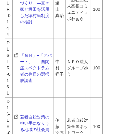
L
づくり　―空き
遠
人高根コミ
R
家と棚田を活用
山　
100
ュニティラ
-0
した準村民制度
真治
ボわぁら
1
の検討
4
4
D
1
6-
「ＧＨ」+「アパ
L
ート」　―自閉
中
ＮＰＯ法人
R
症スペクトラム
村　
グループゆ
100
-0
者の住居の選択
祥子
う
1
肢調査
6
1
D
1
6-
若者自殺対策の
L
伊
若者自殺対
担い手になりう
R
藤　
策全国ネッ
100
る地域の社会資
-0
次郎
トワーク