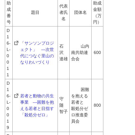
助
助成
代表
成
金額
題目
者氏
団体名
番
（万
名
号
円）
D
1
6-
「サンソンプロジ
石
	山内
L-
ェクト」　―次世
沢　
南共助連
600
0
代につなぐ里山の
達雄
合会
0
なりわいづくり
1
1
D
1
	困難
6-
若者と動物の共生
を抱える
守
L-
事業　―困難を抱
若者と
随　
800
0
える若者と目指す
殺処分ゼ
智子
0
「殺処分ゼロ」
ロ推進委
1
員会
9