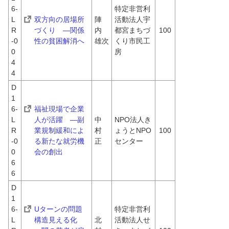
6-
特定非営利
L
双方向の居場所
陣
活動法人宇
R
づくり　―関係
内　
都宮まちづ
100
-0
性の貧困解消へ
雄次
くり市民工
0
房
4
4
D
1
6-
福祉現場で企業
L
人が活躍　―副
中
NPO法人き
R
業規制緩和によ
村　
ょうとNPO
100
-0
る新たな就労機
正
センター
0
会の創出
6
6
D
1
6-
Uターンの問題
特定非営利
L
構造見える化　
北
活動法人せ