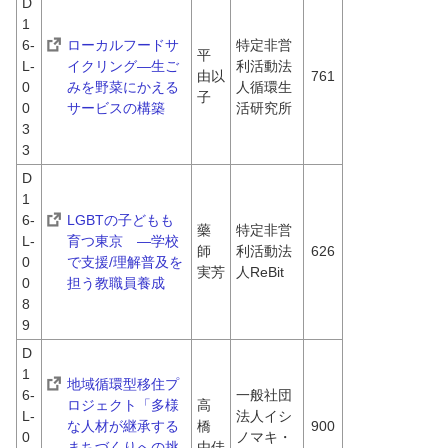
D
1
6-
ローカルフードサ
特定非営
平　
L-
イクリング―生ご
利活動法
由以
761
0
みを野菜にかえる
人循環生
子
0
サービスの構築
活研究所
3
3
D
1
6-
LGBTの子どもも
藥
特定非営
L-
育つ東京　―学校
師　
利活動法
626
0
で支援/理解普及を
実芳
人ReBit
0
担う教職員養成
8
9
D
1
地域循環型移住プ
6-
一般社団
ロジェクト「多様
高
L-
法人イシ
な人材が継承する
橋　
900
0
ノマキ・
まちづくりへの挑
由佳