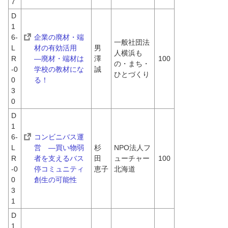
7
D
1
6-
企業の廃材・端
一般社団法
L
材の有効活用　
男
人横浜も
R
―廃材・端材は
澤　
100
の・まち・
-0
学校の教材にな
誠
ひとづくり
0
る！
3
0
D
1
6-
コンビニバス運
L
営　―買い物弱
杉
NPO法人フ
R
者を支えるバス
田　
ューチャー
100
-0
停コミュニティ
恵子
北海道
0
創生の可能性
3
1
D
1