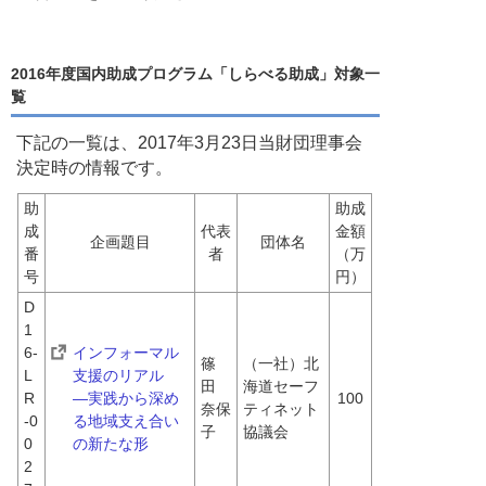
2016年度国内助成プログラム「しらべる助成」対象一
覧
下記の一覧は、2017年3月23日当財団理事会
決定時の情報です。
助
助成
成
代表
金額
企画題目
団体名
番
者
（万
号
円）
D
1
6-
インフォーマル
篠
（一社）北
L
支援のリアル　
田　
海道セーフ
R
―実践から深め
100
奈保
ティネット
-0
る地域支え合い
子
協議会
0
の新たな形
2