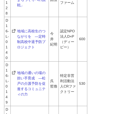
1
ファーム
戦」
2
8
D
1
6-
地域に高校生のつ
認定NPO
今
L-
ながりを　―定時
法人D×P
井　
600
0
制高校中退予防プ
（ディー
紀明
1
ロジェクト
ピー）
4
0
D
1
地域の通いの場の
6-
特定非営
担い手育成　―松
L-
呉　
利活動法
戸の介護予防を促
530
0
哲煥
人CRファ
進するコミュニテ
1
クトリー
ィの力
4
9
D