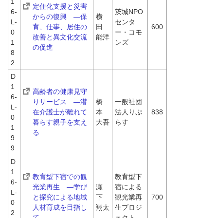
1
定住化支援と災害
6-
茨城NPO
からの復興　―保
横
L-
センタ
育、仕事、居住の
田　
600
0
ー・コモ
改善と異文化交流
能洋
1
ンズ
の促進
8
2
D
1
高齢者の健康見守
6-
りサービス　―潜
橋
一般社団
L-
在介護士が離れて
本　
法人りぷ
838
0
暮らす親子を支え
大吾
らす
1
る
9
9
D
1
教育型下宿での観
教育型下
6-
光業再生　―学び
瀬
宿による
L-
と探究による地域
下　
観光業再
700
0
人材育成を目指し
翔太
生プロジ
2
て
ェクト