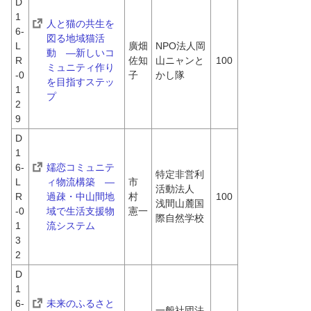
D
1
人と猫の共生を
6-
図る地域猫活
L
廣畑
NPO法人岡
動　―新しいコ
R
佐知
山ニャンと
100
ミュニティ作り
-0
子
かし隊
を目指すステッ
1
プ
2
9
D
1
6-
嬬恋コミュニテ
特定非営利
L
ィ物流構築　―
市
活動法人 
R
過疎・中山間地
村　
100
浅間山麓国
-0
域で生活支援物
憲一
際自然学校
1
流システム
3
2
D
1
6-
未来のふるさと
一般社団法