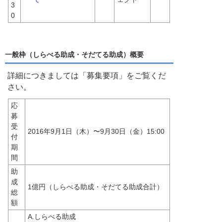
3
0
一般枠（しらべる助成・そだてる助成）概要
詳細につきましては「募集要項」をご覧くだ
さい。
応
募
受
2016年9月1日（木）〜9月30日（金）15:00
付
期
間
助
成
1億円（しらべる助成・そだてる助成合計）
総
額
A.しらべる助成