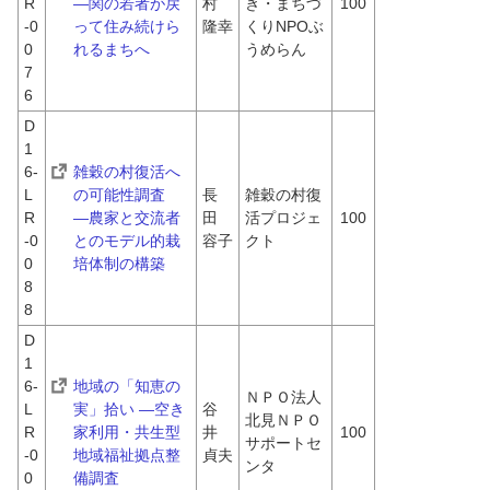
R
―関の若者が戻
村　
き・まちづ
100
-0
って住み続けら
隆幸
くりNPOぶ
0
れるまちへ
うめらん
7
6
D
1
6-
雑穀の村復活へ
L
の可能性調査　
長
雑穀の村復
R
―農家と交流者
田　
活プロジェ
100
-0
とのモデル的栽
容子
クト
0
培体制の構築
8
8
D
1
6-
地域の「知恵の
ＮＰＯ法人
L
実」拾い ―空き
谷
北見ＮＰＯ
R
家利用・共生型
井　
100
サポートセ
-0
地域福祉拠点整
貞夫
ンタ
0
備調査