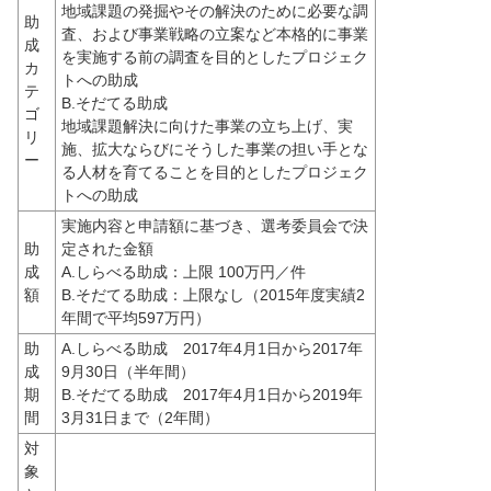
地域課題の発掘やその解決のために必要な調
助
査、および事業戦略の立案など本格的に事業
成
を実施する前の調査を目的としたプロジェク
カ
トへの助成
テ
B.そだてる助成
ゴ
地域課題解決に向けた事業の立ち上げ、実
リ
施、拡大ならびにそうした事業の担い手とな
ー
る人材を育てることを目的としたプロジェク
トへの助成
実施内容と申請額に基づき、選考委員会で決
助
定された金額
成
A.しらべる助成：上限 100万円／件
額
B.そだてる助成：上限なし（2015年度実績2
年間で平均597万円）
助
A.しらべる助成　2017年4月1日から2017年
成
9月30日（半年間）
期
B.そだてる助成　2017年4月1日から2019年
間
3月31日まで（2年間）
対
象