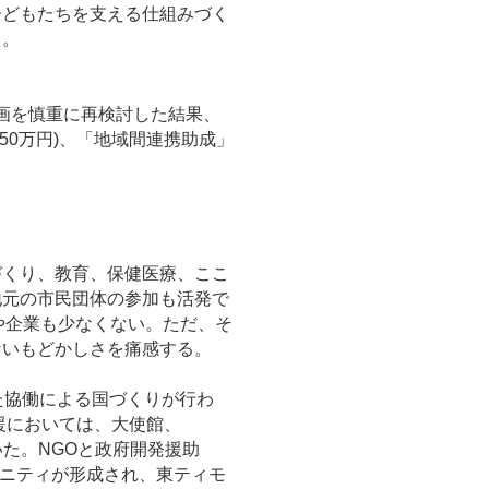
子どもたちを支える仕組みづく
る。
計画を慎重に再検討した結果、
50万円)、「地域間連携助成」
くり、教育、保健医療、ここ
地元の市民団体の参加も活発で
や企業も少なくない。ただ、そ
ないもどかしさを痛感する。
た協働による国づくりが行わ
援においては、大使館、
いた。NGOと政府開発援助
ュニティが形成され、東ティモ