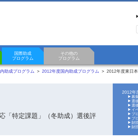
国際助成
その他の
プログラム
プログラム
内助成プログラム
>
2012年度国内助成プログラム
> 2012年度東
2012
募
選後
選後
イ
プ
対応「特定課題」（冬助成）選後評
プ
財
財