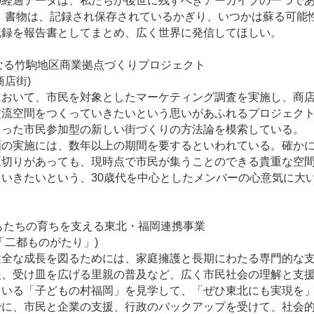
経過データは、私たちが後世に残すべきアーカイブの一つであ
。書物は、記録され保存されているかぎり、いつかは蘇る可能
記録を報告書としてまとめ、広く世界に発信してほしい。
となる竹駒地区商業拠点づくりプロジェクト
店街)
おいて、市民を対象としたマーケティング調査を実施し、商店
交流空間をつくっていきたいという思いがあふれるプロジェク
もった市民参加型の新しい街づくりの方法論を模索している。
の実施には、数年以上の期間を要するといわれている。確かに
区切りがあっても、現時点で市民が集うことのできる貴重な空
いきたいという、30歳代を中心としたメンバーの心意気に大
どもたちの育ちを支える東北・福岡連携事業
二都ものがたり」)
全な成長を図るためには、家庭擁護と長期にわたる専門的な支
援、受け皿を広げる里親の普及など、広く市民社会の理解と支
いる「子どもの村福岡」を見学して、「ぜひ東北にも実現を」
でに、市民と企業の支援、行政のバックアップを受けて、社会