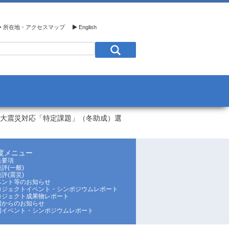
所在地・アクセスマップ
English
日本大震災対応「特定課題」（冬助成）選
年度メニュー
集要項
評(一般)
評(震災)
ベント等のお知らせ
ロジェクトイベント・シンポジウムレポート
ロジェクト成果物レポート
団からのお知らせ
団イベント・シンポジウムレポート