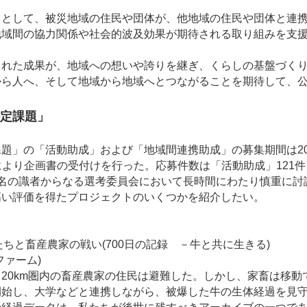
として、被災地域の住民や団体が、他地域の住民や団体と連携
地域間の協力関係や社会的波及効果が期待される取り組みを支
れた成果が、地域への想いや誇りを継ぎ、くらしの基盤づくり
から人へ、そして地域から地域へとつながることを期待して、
特定課題」
」の「活動助成」および「地域間連携助成」の募集期間は2012
により企画書の受付けを行った。応募件数は「活動助成」121件
5名の識者からなる選考委員会において長時間にわたり慎重に討
い評価を得たプロジェクトのいくつかを紹介したい。
たちと畜産農家の戦い(700日の記録 －牛と共に生きる)
ァーム)
0km圏内の畜産農家の住民は避難した。しかし、家畜は移動
開始し、大学などと連携しながら、被爆した牛の生体経過を見