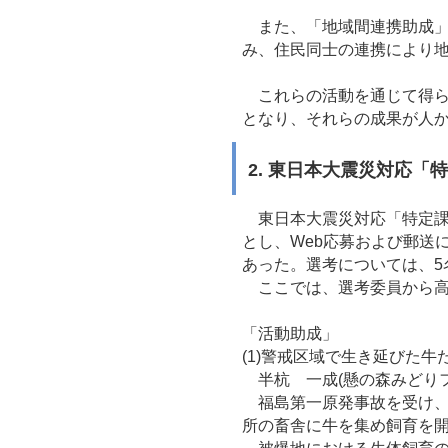
また、「地域間連携助成」
み、住民同士の連携により
これらの活動を通じて得ら
となり、それらの成果が人
2. 東日本大震災対応「
東日本大震災対応「特定課題
とし、Web応募および郵送
あった。選考については、
ここでは、選考委員から高
「活動助成」
(1)警戒区域で生き延びた牛
半杭 一成(懸の森みどりフ
福島第一原発事故を受け、2
所の畜舎に牛を集め飼育を