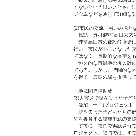
被爆地における生体飼育の
くないという思いとともに)
ジウムなどを通じて詳細な
(2)市民の交流・憩いの場
橋詰 真司(陸前高田未来商
陸前高田市の仮設商店街に
行い、市民が中心となった
ではなく、長期的な展望を
恒久的な市街地の復興計画
である。しかし、時間的な
を得て、最良の場を提供して
「地域間連携助成」
(3)大震災で親を失った子
飯沼 一宇(プロジェクト「
親を失った子どもたちの健
児を養育する親族里親の支
すでに、福岡で実践されて
ロジェクト。福岡では、す