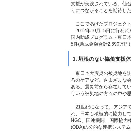
支援が実践されている。仙
りにつながることを期待し
ここであげたプロジェクト
2012年10月15日に行
国内助成プログラム・東日本大
5件(助成金額合計2,690
3. 垣根のない協働支援
東日本大震災の被災地を訪
ろのケアなど、さまざまな
ある。震災前から存在してい
ういう被災地の方々の声や
21世紀になって、アジア
れ、日本も積極的に協力して
NGO、国連機関、国際協力機
(ODA)の公的な連携シス