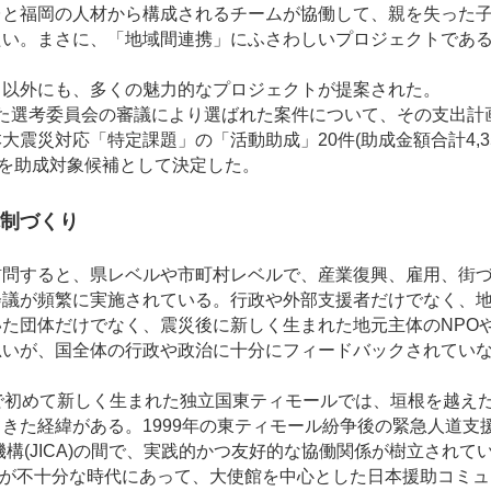
台と福岡の人材から構成されるチームが協働して、親を失った
たい。まさに、「地域間連携」にふさわしいプロジェクトであ
以外にも、多くの魅力的なプロジェクトが提案された。
われた選考委員会の審議により選ばれた案件について、その支出
震災対応「特定課題」の「活動助成」20件(助成金額合計4,3
万円)を助成対象候補として決定した。
体制づくり
問すると、県レベルや市町村レベルで、産業復興、雇用、街づ
会議が頻繁に実施されている。行政や外部支援者だけでなく、
た団体だけでなく、震災後に新しく生まれた地元主体のNPO
思いが、国全体の行政や政治に十分にフィードバックされてい
で初めて新しく生まれた独立国東ティモールでは、垣根を越え
きた経緯がある。1999年の東ティモール紛争後の緊急人道支
構(JICA)の間で、実践的かつ友好的な協働関係が樹立されて
テムが不十分な時代にあって、大使館を中心とした日本援助コミ