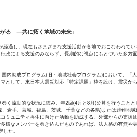
つながる ―共に拓く地域の未来」
上が経過し、現在もさまざまな支援活動が各地でおこなわれてい
、行政による支援のみならず、長期的な視点にもとづいた多方
、国内助成プログラム(旧・地域社会プログラム)において、「人
ーマとして、東日本大震災対応「特定課題」枠を設け、震災か
。
り巻く流動的な状況に鑑み、年2回(4月と8月)公募を行うこと
森、岩手、宮城、福島、茨城、千葉などの各県)または避難地
域コミュニティ再生に向けた活動を助成する。外部からの支援
で多様なメンバーを巻き込んだものであれば、法人格の有無や
定した。