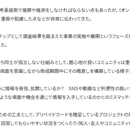
選考委員側で推察や推測をしなければならない点もあったが、（オン
て重視や配慮した点などが非常に伝わってきた。
ステップとして調査結果を踏まえた事業の実施や展開というフェーズ
た。
たち同士が孤立しない仕組みとして、居心地が良いコミュニティは重
、両面を意識しながら助成期間中にその橋渡しを構築している様子
うに情報を発信、拡散しているか？ SNSや動画など利便性の高い
のような場面や機会を通じて情報を入手しているのかとのミスマッチ
ための工夫として、プリペイドカードを贈呈しているプロジェクト
、回答してもらいやすい状況をつくったり（知人・友人やコミュニテ