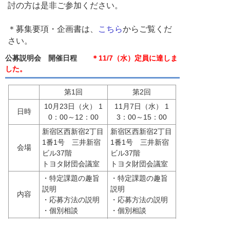
討の方は是非ご参加ください。
＊募集要項・企画書は、
こちら
からご覧くだ
さい。
公募説明会 開催日程
＊11/7（水）定員に達しま
した。
第1回
第2回
10月23日（火） 1
11月7日（水） 1
日時
0：00～12：00
3：00～15：00
新宿区西新宿2丁目
新宿区西新宿2丁目
1番1号　三井新宿
1番1号　三井新宿
会場
ビル37階
ビル37階
トヨタ財団会議室
トヨタ財団会議室
・特定課題の趣旨
・特定課題の趣旨
説明
説明
内容
・応募方法の説明
・応募方法の説明
・個別相談
・個別相談
11月6日（火）15:0