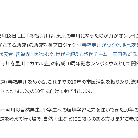
2月18日（土）「善福寺川は、東京の里川になったのか？」がオンライ
「そだてる助成」の助成対象プロジェクト
「善福寺川がつむぐ、世代
代表者：善福寺川がつむぐ、世代を超えた協働チーム 三田秀雄氏、助成番
福寺川を里川にカエル会」の結成10周年記念シンポジウムとして開
東京・善福寺川をめぐる、これまでの10年の市民活動を振り返り、流
ドとともに、次の10年に向けて動き出します。
都市河川の自然再生、小学生への環境学習に力を注いできた10年
う道を考えて行く場で、自然再生などにご関心のある方は是非ご参加