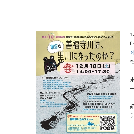
1
（
ー